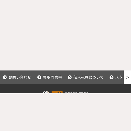
お問い合わせ
買取同意書
個人売買について
スタッフ
＞
Copyright © 2020 釣具買取ナンバーワン.
All Rights Reserved.
運営会社：株式会社カイショー