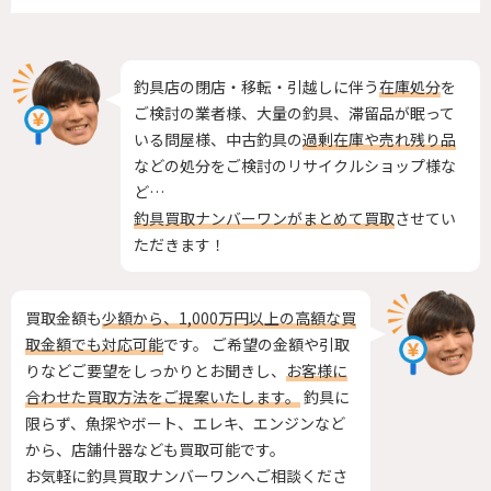
釣具店の閉店・移転・引越しに伴う
在庫処分
を
ご検討の業者様、大量の釣具、滞留品が眠って
いる問屋様、中古釣具の
過剰在庫や売れ残り品
などの処分をご検討のリサイクルショップ様な
ど…
釣具買取ナンバーワンがまとめて買取
させてい
ただきます！
買取金額も
少額から、1,000万円以上の高額な買
取金額でも対応可能
です。 ご希望の金額や引取
りなどご要望をしっかりとお聞きし、
お客様に
合わせた買取方法をご提案いたします。
釣具に
限らず、魚探やボート、エレキ、エンジンなど
から、店舗什器なども買取可能です。
お気軽に釣具買取ナンバーワンへご相談くださ