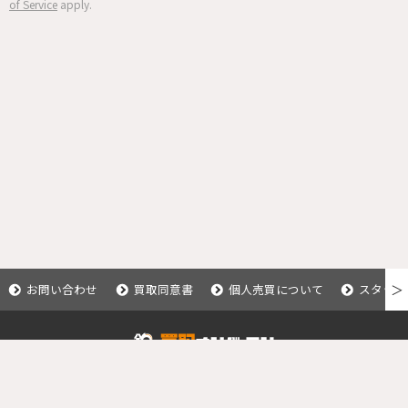
of Service
apply.
お問い合わせ
買取同意書
個人売買について
スタッフ
＞
Copyright © 2020 釣具買取ナンバーワン.
All Rights Reserved.