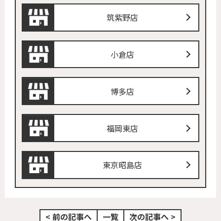
筑紫野店
小倉店
博多店
福岡東店
東京昭島店
< 前の記事へ
一覧
次の記事へ >