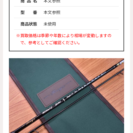
商 品 名
本文参照
型 番
本文参照
商品状態
未使用
※買取価格は季節や年数により相場が変動しますの
で、参考としてご確認ください。