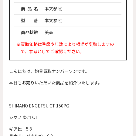
商 品 名
本文参照
型 番
本文参照
商品状態
美品
※買取価格は季節や年数により相場が変動しますの
で、参考としてご確認ください。
こんにちは、釣具買取ナンバーワンです。
本日もお売りいただいた商品を紹介いたします。
SHIMANO ENGETSU CT 150PG
シマノ 炎月 CT
ギア比：5.8
最大ドラグ力(kg)：6.0