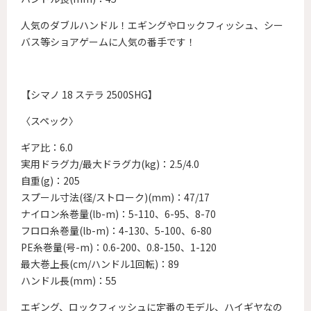
人気のダブルハンドル！エギングやロックフィッシュ、シー
バス等ショアゲームに人気の番手です！
【シマノ 18 ステラ 2500SHG】
〈スペック〉
ギア比：6.0
実用ドラグ力/最大ドラグ力(kg)：2.5/4.0
自重(g)：205
スプール寸法(径/ストローク)(mm)：47/17
ナイロン糸巻量(lb-m)：5-110、6-95、8-70
フロロ糸巻量(lb-m)：4-130、5-100、6-80
PE糸巻量(号-m)：0.6-200、0.8-150、1-120
最大巻上長(cm/ハンドル1回転)：89
ハンドル長(mm)：55
エギング、ロックフィッシュに定番のモデル、ハイギヤなの