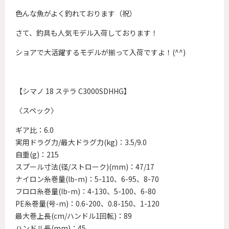
色んな魚がよく釣れております（祝）
さて、釣具も人気モデル入荷しております！
ショアで大活躍するモデルが揃って入荷ですよ！(^^)
【シマノ 18 ステラ C3000SDHHG】
〈スペック〉
ギア比：6.0
実用ドラグ力/最大ドラグ力(kg)：3.5/9.0
自重(g)：215
スプール寸法(径/ストローク)(mm)：47/17
ナイロン糸巻量(lb-m)：5-110、6-95、8-70
フロロ糸巻量(lb-m)：4-130、5-100、6-80
PE糸巻量(号-m)：0.6-200、0.8-150、1-120
最大巻上長(cm/ハンドル1回転)：89
ハンドル長(mm)：45