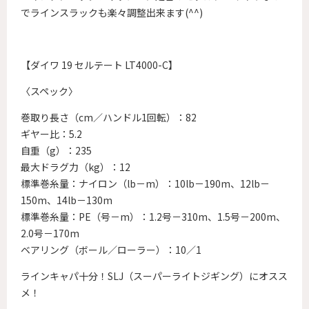
でラインスラックも楽々調整出来ます(^^)
【ダイワ 19 セルテート LT4000-C】
〈スペック〉
巻取り長さ（cm／ハンドル1回転）：82
ギヤー比：5.2
自重（g）：235
最大ドラグ力（kg）：12
標準巻糸量：ナイロン（lb－m）：10lb－190m、12lb－
150m、14lb－130m
標準巻糸量：PE（号－m）：1.2号－310m、1.5号－200m、
2.0号－170m
ベアリング（ボール／ローラー）：10／1
ラインキャパ十分！SLJ（スーパーライトジギング）にオスス
メ！