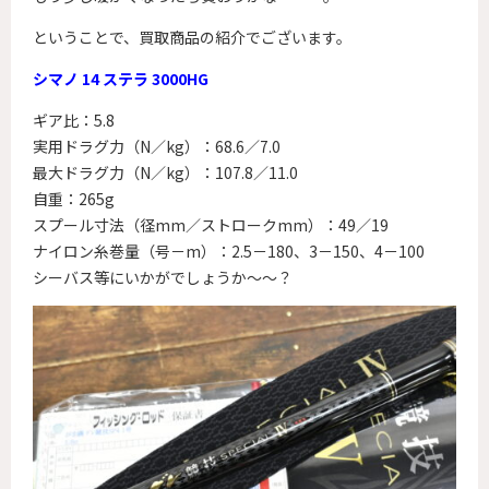
ということで、買取商品の紹介でございます。
シマノ 14 ステラ 3000HG
ギア比：5.8
実用ドラグ力（N／kg）：68.6／7.0
最大ドラグ力（N／kg）：107.8／11.0
自重：265g
スプール寸法（径mm／ストロークmm）：49／19
ナイロン糸巻量（号－m）：2.5－180、3－150、4－100
シーバス等にいかがでしょうか～～？