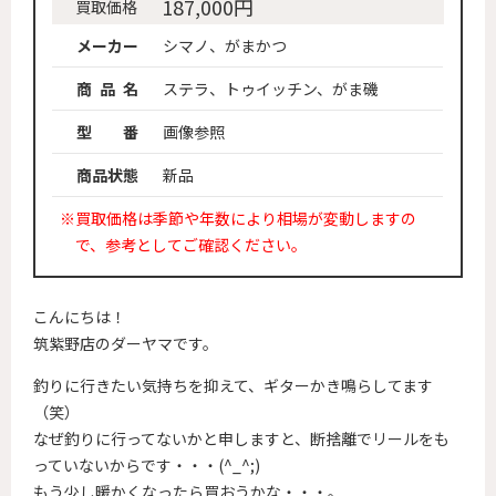
187,000円
買取価格
メーカー
シマノ、がまかつ
商 品 名
ステラ、トゥイッチン、がま磯
型 番
画像参照
商品状態
新品
※買取価格は季節や年数により相場が変動しますの
で、参考としてご確認ください。
こんにちは！
筑紫野店のダーヤマです。
釣りに行きたい気持ちを抑えて、ギターかき鳴らしてます
（笑）
なぜ釣りに行ってないかと申しますと、断捨離でリールをも
っていないからです・・・(^_^;)
もう少し暖かくなったら買おうかな・・・。