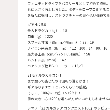
フィニティドライブをバスリールとして初めて搭載。
もに大きく向上しました。ボディをロープロ化するこ
を新たに採用し、ストラクチャーの奥へ低い弾道でル
ギア比：5.6
最大ドラグ力（kg）：4.5
自重（g）：220
スプール寸法（径mm／幅mm）：33／19
ナイロン糸巻量（lb－m）：12－100、14－90、16－
最大巻上長（cm／ハンドル1回転）：58
ハンドル長（mm）：42
ベアリング数 BB／ローラー：13／1
21モデルのカルコン！
まず触って感じたのは回転の滑らかさ！
ギアありますか？というくらいの感覚。
そして、100なので超コンパクト！
手の大きい方は200を選んだ方がいいかもしれません
シマノ「21 カルカッタ コンクエスト100」のレビ