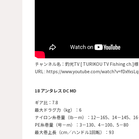
チャンネル名：釣光TV [ TURIKOU TV Fishing ch.]様
URL :
https://www.youtube.com/watch?v=fDxYxsL
18 アンタレス DC MD
ギア比：7.8
最大ドラグ力（kg）：6
ナイロン糸巻量（lb－m）：12－165、14－145、16－
PE糸巻量（号－m）：3－130、4－100、5－80
最大巻上長（cm／ハンドル1回転）：93