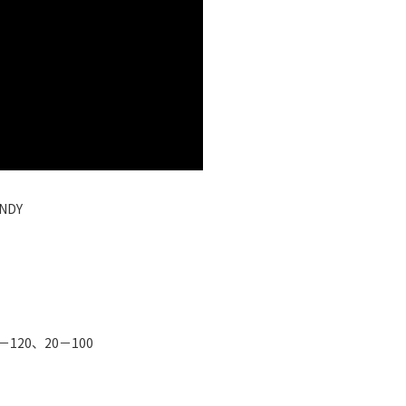
qNDY
120、20－100