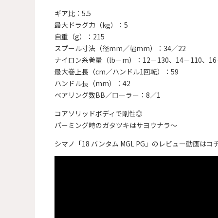
ギア比：5.5
最大ドラグ力（kg）：5
自重（g）：215
スプール寸法（径mm／幅mm）：34／22
ナイロン糸巻量（lb－m）：12－130、14－110、16
最大巻上長（cm／ハンドル1回転）：59
ハンドル長（mm）：42
ベアリング数BB／ローラー：8／1
コアソリッドボディで剛性◎
パーミング時のガタツキはサヨウナラ～
シマノ「18 バンタム MGL PG」のレビュー動画は