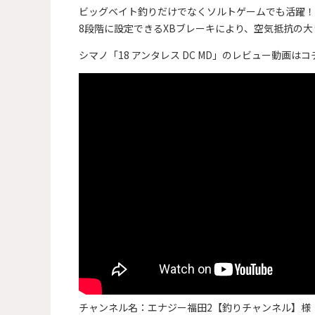
ビッグベイト釣りだけでなくソルトゲームでも活躍！
8段階に設定できるXBブレーキにより、空気抵抗の
シマノ「18 アンタレス DC MD」のレビュー動画は
チャンネル名：エナジー福田2【釣りチャンネル】様