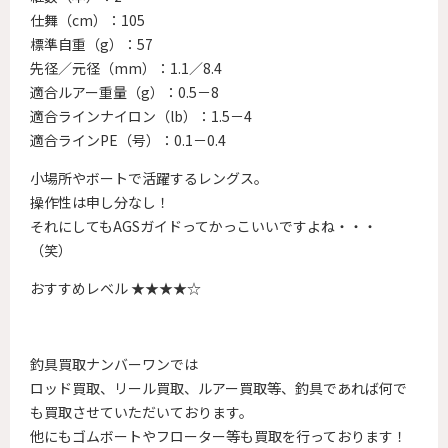
仕舞（cm）：105
標準自重（g）：57
先径／元径（mm）：1.1／8.4
適合ルアー重量（g）：0.5－8
適合ラインナイロン（lb）：1.5－4
適合ラインPE（号）：0.1－0.4
小場所やボートで活躍するレングス。
操作性は申し分なし！
それにしてもAGSガイドってかっこいいですよね・・・
（笑）
おすすめレベル ★★★★☆
釣具買取ナンバーワンでは
ロッド買取、リール買取、ルアー買取等、釣具であれば何で
も買取させていただいております。
他にもゴムボートやフローター等も買取を行っております！