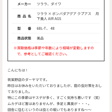
メーカー
ツララ、ダイワ
ツララ × ボンバダアグア クプアス 月
商 品 名
下美人 AIR AGS
型 番
68L-T、 48
商品状態
美品
※買取価格は季節や年数により相場が変動しますの
で、参考としてご確認ください。
こんにちは！
筑紫野店のダーヤマです。
昨日はお休みをいただいておりましたが、庭の虫対策をおし
ておりました。
特にこの季節はヤスデが多く、すごく気持ち悪いです（笑）
ムカデほど害はありませんが、多足と異臭が・・・。
田舎に住むというのは虫との戦いでもありますね～～