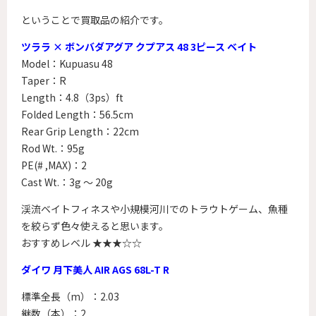
ということで買取品の紹介です。
ツララ × ボンバダアグア クプアス 48 3ピース ベイト
Model：Kupuasu 48
Taper：R
Length：4.8（3ps）ft
Folded Length：56.5cm
Rear Grip Length：22cm
Rod Wt.：95g
PE(# ,MAX)：2
Cast Wt.：3g ～ 20g
渓流ベイトフィネスや小規模河川でのトラウトゲーム、魚種
を絞らず色々使えると思います。
おすすめレベル ★★★☆☆
ダイワ 月下美人 AIR AGS 68L-T R
標準全長（m）：2.03
継数（本）：2