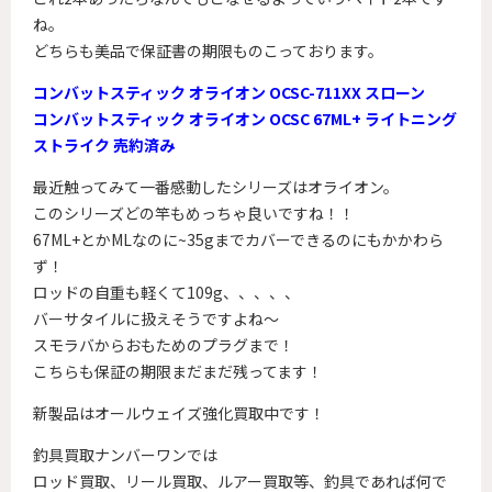
ね。
どちらも美品で保証書の期限ものこっております。
コンバットスティック オライオン OCSC-711XX スローン
コンバットスティック オライオン OCSC 67ML+ ライトニング
ストライク 売約済み
最近触ってみて一番感動したシリーズはオライオン。
このシリーズどの竿もめっちゃ良いですね！！
67ML+とかMLなのに~35gまでカバーできるのにもかかわら
ず！
ロッドの自重も軽くて109g、、、、、
バーサタイルに扱えそうですよね～
スモラバからおもためのプラグまで！
こちらも保証の期限まだまだ残ってます！
新製品はオールウェイズ強化買取中です！
釣具買取ナンバーワンでは
ロッド買取、リール買取、ルアー買取等、釣具であれば何で