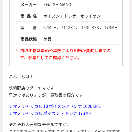
メーカー
EG、SHIMANO
商 品 名
ポイズンアドレナ、オライオン
型 番
67ML+ 、711XX 1、 163L BFS 、173MH
商品状態
美品
※買取価格は季節や年数により相場が変動しますの
で、参考としてご確認ください。
こんにちは！
筑紫野店のダーヤマです
早速ではありますが、買取品の紹介ですー！
シマノ ジャッカル 18 ポイズンアドレナ 163L BFS
シマノ ジャッカル ポイズン アドレナ 173MH
それぞれ大局的なモデルですが、
これ2本あったらなんでもこなせるよっていうベイト2本です