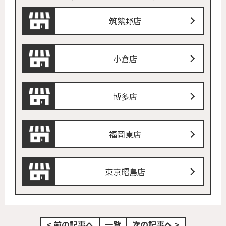
筑紫野店
小倉店
博多店
福岡東店
東京昭島店
< 前の記事へ
一覧
次の記事へ >