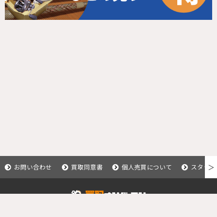
お問い合わせ
買取同意書
個人売買について
スタッフ
＞
Copyright © 2020 釣具買取ナンバーワン.