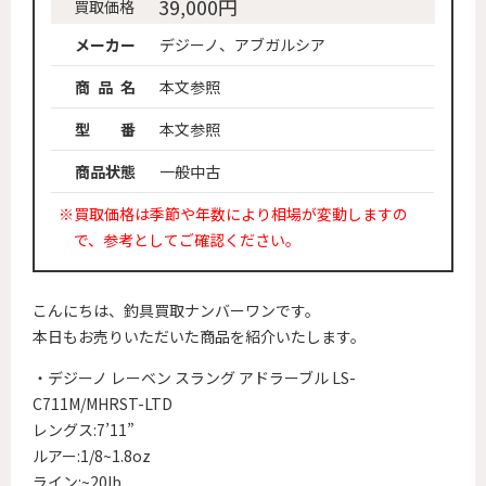
39,000円
買取価格
メーカー
デジーノ、アブガルシア
商 品 名
本文参照
型 番
本文参照
商品状態
一般中古
※買取価格は季節や年数により相場が変動しますの
で、参考としてご確認ください。
こんにちは、釣具買取ナンバーワンです。
本日もお売りいただいた商品を紹介いたします。
・デジーノ レーベン スラング アドラーブル LS-
C711M/MHRST-LTD
レングス:7’11”
ルアー:1/8~1.8oz
ライン:~20lb