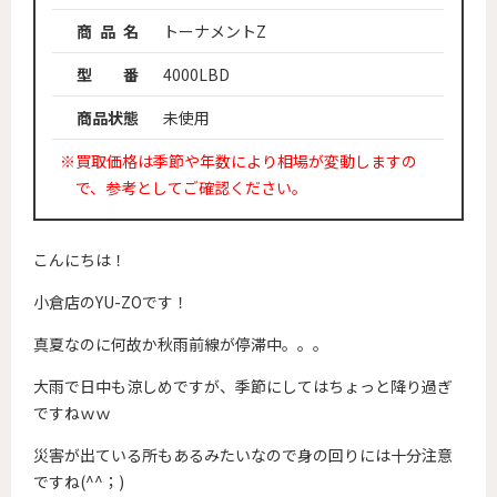
商 品 名
トーナメントZ
型 番
4000LBD
商品状態
未使用
※買取価格は季節や年数により相場が変動しますの
で、参考としてご確認ください。
こんにちは！
小倉店のYU-ZOです！
真夏なのに何故か秋雨前線が停滞中。。。
大雨で日中も涼しめですが、季節にしてはちょっと降り過ぎ
ですねｗｗ
災害が出ている所もあるみたいなので身の回りには十分注意
ですね(^^；)