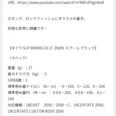
URL :
https://www.youtube.com/watch?v=N4FvPGgtHo8
エギング、ロックフィッシュにオススメの番手。
状態も非常に綺麗です！
【ダイワ SLP WORKS EX LT 2500S スプール ブラック】
〈スペック〉
重量（g）：27
最大ドラグ力（kg）：5
GRBB数：1
標準巻糸量ナイロン（lb－m）：4－150、5－120、6－100
標準巻糸量PE（号－m）：＃0.6－200、＃0.8－190、＃1－
140
対応機種：18EXIST 2500／2500－C、19CERTATE 2500、
19CERTATE CUSTOM BODY 2500