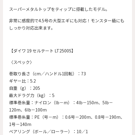
スーパーメタルトップをティップに搭載したモデル。
非常に感度的で4.5号の大型エギにも対応！モンスター級にも
しっかり対応出来ます。
【ダイワ 19 セルテート LT2500S】
〈スペック〉
巻取り長さ（cm／ハンドル1回転）：73
ギヤー比：5.2
自重（g）：205
最大ドラグ力（kg）：5
標準巻糸量：ナイロン（lb－m）：4lb－150m、5lb－
120m、6lb－100m
標準巻糸量：PE（号－m）：0.6号－200m、0.8号－190m、
1号－140m
ベアリング（ボール／ローラー）：10／1