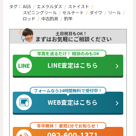
タグ：
AGS
/
エメラルダス
/
ストイスト
/
スピニングリール
/
セルテート
/
ダイワ
/
リール
/
ロッド
/
中古釣具
/
釣竿
土日祝日もOK！
まずはお気軽にご相談ください
写真を送るだけ！ 相談のみもOK
LINE査定はこちら
フォームなら24時間無料で受付中！
WEB査定はこちら
年中無休！ 最短1分でお知らせ！
092-600-1371