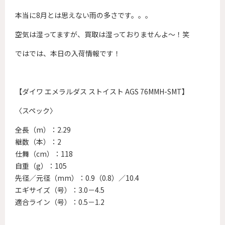
本当に8月とは思えない雨の多さです。。。
空気は湿ってますが、買取は湿っておりませんよ～！笑
ではでは、本日の入荷情報です！
【ダイワ エメラルダス ストイスト AGS 76MMH-SMT】
〈スペック〉
全長（m）：2.29
継数（本）：2
仕舞（cm）：118
自重（g）：105
先径／元径（mm）：0.9（0.8）／10.4
エギサイズ（号）：3.0－4.5
適合ライン（号）：0.5－1.2