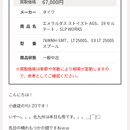
67,000円
買取価格
メーカー
ダイワ
エメラルダス ストイスト AGS、19 セル
商 品 名
テート 、SLP WORKS
76MMH-SMT、LT2500S、EX LT 2500S
型 番
スプール
商品状態
一般中古
※買取価格は季節や年数により相場が変動しますの
で、参考としてご確認ください。
こんにちは！
小倉店のYU-ZOです！
いや～。。。北九州は本日も雨です。。。＿|￣|○
先日の晴れもつかの間ですねｗｗ