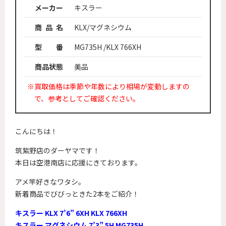
メーカー
キスラー
商 品 名
KLX/マグネシウム
型 番
MG735H /KLX 766XH
商品状態
美品
※買取価格は季節や年数により相場が変動しますの
で、参考としてご確認ください。
こんにちは！
筑紫野店のダーヤマです！
本日は空港南店に応援にきております。
アメ竿好きなワタシ。
新着商品でびびっときた2本をご紹介！
キスラー KLX 7’6” 6XH KLX 766XH
キスラー マグネシウム 7’3” 5H MG735H