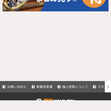
お問い合わせ
買取同意書
個人売買について
スタッフ
＞
Copyright © 2020 釣具買取ナンバーワン.