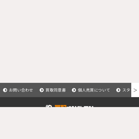
お問い合わせ
買取同意書
個人売買について
スタッフ
＞
Copyright © 2020 釣具買取ナンバーワン.
All Rights Reserved.
運営会社：株式会社カイショー