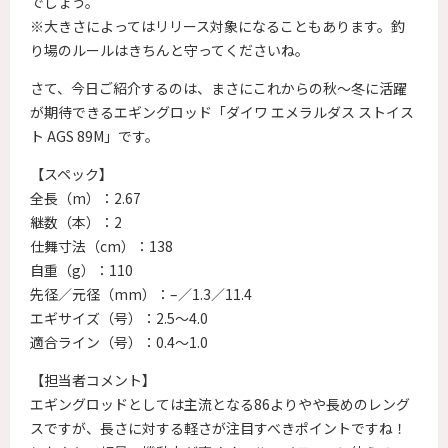
でしょう。
※大きさによってはリリース対象になることもあります。釣
り場のルールはきちんと守ってくださいね。
さて、今日ご紹介するのは、まさにこれからの秋～冬に活躍
が期待できるエギングロッド「ダイワ エメラルダス ストイス
ト AGS 89M」です。
【スペック】
全長（m）：2.67
継数（本）：2
仕舞寸法（cm）：138
自重（g）：110
先径／元径（mm）：–／1.3／11.4
エギサイズ（号）：2.5～4.0
適合ライン（号）：0.4～1.0
【担当者コメント】
エギングロッドとしては主流となる86よりやや長めのレング
スですが、長さに対する軽さが注目すべきポイントですね！