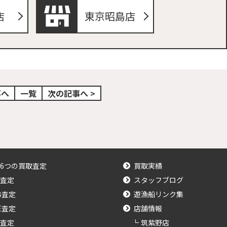
店
東京昭島店
事へ
一覧
次の記事へ >
6つの買取査定
買取実績
査定
スタッフブログ
B査定
遊漁船リンク集
NE査定
店舗情報
査定
筑紫野店