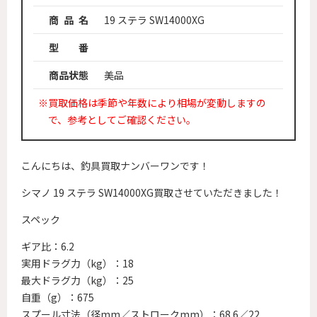
商 品 名
19 ステラ SW14000XG
型 番
商品状態
美品
※買取価格は季節や年数により相場が変動しますの
で、参考としてご確認ください。
こんにちは、釣具買取ナンバーワンです！
シマノ 19 ステラ SW14000XG買取させていただきました！
スペック
ギア比：6.2
実用ドラグ力（kg）：18
最大ドラグ力（kg）：25
自重（g）：675
スプール寸法（径mm／ストロークmm）：68.6／22