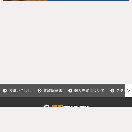
お問い合わせ
買取同意書
個人売買について
スタッフ
＞
Copyright © 2020 釣具買取ナンバーワン.
All Rights Reserved.