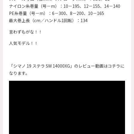
ナイロン糸巻量（号－m）：10－195、12－155、14－140
PE糸巻量（号－m）：6－300、8－200、10－165
最大巻上長（cm／ハンドル1回転）：134
言わずもがな！！
人気モデル！！
「シマノ 19 ステラ SW 14000XG」のレビュー動画はコチラに
なります。