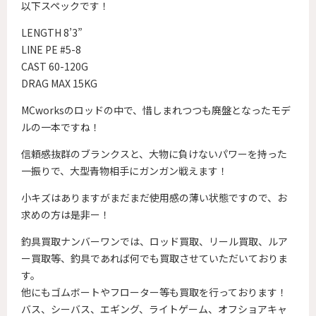
以下スペックです！
LENGTH 8’3”
LINE PE #5-8
CAST 60-120G
DRAG MAX 15KG
MCworksのロッドの中で、惜しまれつつも廃盤となったモデ
ルの一本ですね！
信頼感抜群のブランクスと、大物に負けないパワーを持った
一振りで、大型青物相手にガンガン戦えます！
小キズはありますがまだまだ使用感の薄い状態ですので、お
求めの方は是非ー！
釣具買取ナンバーワンでは、ロッド買取、リール買取、ルア
ー買取等、釣具であれば何でも買取させていただいておりま
す。
他にもゴムボートやフローター等も買取を行っております！
バス、シーバス、エギング、ライトゲーム、オフショアキャ