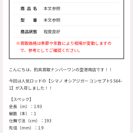
商 品 名
本文参照
型 番
本文参照
商品状態
程度良好
※買取価格は季節や年数により相場が変動しますの
で、参考としてご確認ください。
こんにちは、釣具買取ナンバーワンの空港南店です！！
今回は人気ロッドの【シマノ オシアジガー コンセプトS S64-
1】が入荷しました！！
【スペック】
全長（m）：1.93
継数（本）：1
仕舞寸法（cm）：193
先径（mm）：1.9