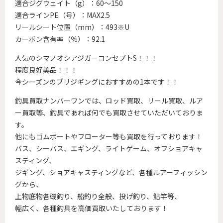
適合ジグウェイト（g）：60～150
適合ラインPE（号）：MAX2.5
リールシート位置（mm）：493※U
カーボン含有率（％）：92.1
人気のシマノオシアジガーコンセプトS！！！
程度良好美品！！！
今シーズンのブリジギングにおすすめの1本です！！
釣具買取ナンバーワンでは、ロッド買取、リール買取、ルア
ー買取等、釣具であれば何でも買取させていただいておりま
す。
他にもゴムボートやフローター等も買取を行っております！
バス、シーバス、エギング、ライトゲーム、オフショアキャ
スティング、
ジギング、ショアキャスティングなど、各種ルアーフィッシン
グから、
上物底物各磯釣り、船釣り全般、投げ釣り、鮎竿等、
幅広く、各種釣具を高価買取いたしております！