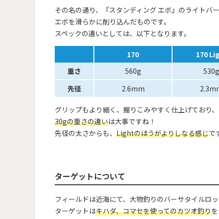
その名の通り、『スタンディング エボ』のライトバ
エボを滑らかに削り込んだものです。
スペックの違いとしては、以下となります。
170
170 Li
重さ
560g
530
先径
2.6mm
2.3m
グリップもより細く、握りこみやすく仕上げており、
30gの重さの違い
は大事ですね！
先径の太さからも、
Lightのほうがよりしなる感じ
で
ターゲットについて
フィールドは近海にて、大物釣りのバーサタイルロッ
ターゲットは
キハダ、コマセを使ってのカツオ釣り
を