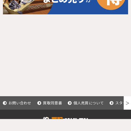
お問い合わせ
買取同意書
個人売買について
スタッフ
＞
Copyright © 2020 釣具買取ナンバーワン.