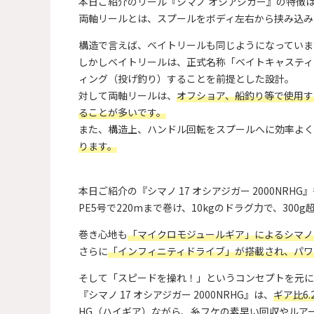
本日ご紹介のリール『シマノ オシアジガー』の特徴
両軸リールとは、スプールをボディ左右から挟み込み
構造で言えば、ベイトリールも同じようになっていま
しかしベイトリールは、正式名称「ベイトキャスティ
ィング（投げ釣り）することを前提とした設計。
対して両軸リールは、
オフショア、船釣り等で使用す
ることが多いです。
また、構造上、ハンドル回転をスプールへに効率よく
ります。
本日ご紹介の『シマノ 17 オシアジガー 2000NRH
PE5号で220mまで巻け、10kgのドラグ力で、30
巻き心地も
「マイクロモジュールギア」によるシマノ
さらに
「インフィニティドライブ」が搭載され、パワ
そして「スピードを操れ！」というコンセプトを元に
『シマノ 17 オシアジガー 2000NRHG』は、
ギア比6.
HG（ハイギア）ながら、糸フケの素早い回収やルア