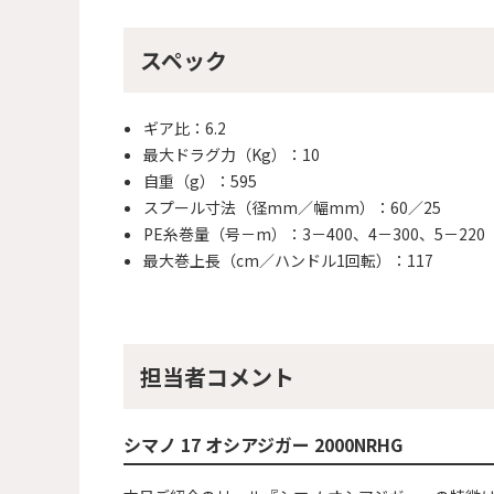
スペック
ギア比：6.2
最大ドラグ力（Kg）：10
自重（g）：595
スプール寸法（径mm／幅mm）：60／25
PE糸巻量（号－m）：3－400、4－300、5－220
最大巻上長（cm／ハンドル1回転）：117
担当者コメント
シマノ 17 オシアジガー 2000NRHG