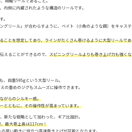
は、両軸リールであること。
、内側に内蔵されたような構造のリールです。
す。
ングリール」が合わらすように、ベイト（小魚のような餌）をキャステ
ることを想定してあり、ラインがたくさん巻けるように大型リールであ
伝えることができるので、
スピニングリールよりも巻き上げ力も強くな
G』も、自重595gという大型リール。
0g超えの重めのジグもスムーズに操作できます。
ながらのシルキー感。
ーとともに、その操作性が高まっています。
、新たな戦略として加わった、ギア比設計。
2、最大巻上長は117cm！
ーの早い動きに役立つ高速巻き上げが可能となります。