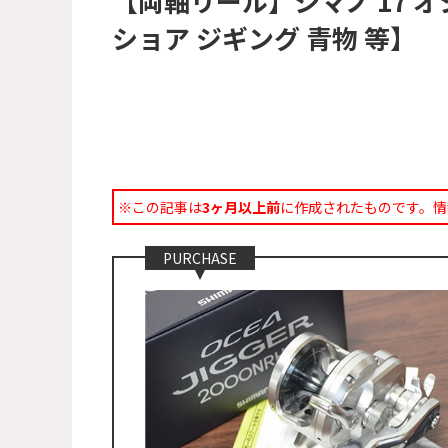
【両軸リール】シマノ 17 オ
ショア ジギング 青物 等】
※この記事は
3ヶ月以上前
に作成されたものです。情
PURCHASE