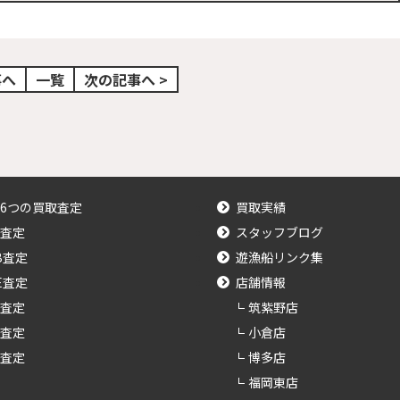
事へ
一覧
次の記事へ >
6つの買取査定
買取実績
査定
スタッフブログ
B査定
遊漁船リンク集
NE査定
店舗情報
査定
筑紫野店
査定
小倉店
査定
博多店
福岡東店