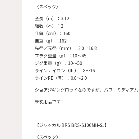
〈スペック〉
全長（m）：3.12
継数（本）：2
仕舞（cm）：160
自重（g）：162
先径／元径（mm）：2.0／16.8
プラグ重量（g）：10～45
ジグ重量（g）：10～50
ラインナイロン（lb.）：8～16
ラインPE（号）：0.8～2.0
ショアジギングロッドなのですが、パワーミディアム
未使用品です！
【ジャッカル BRS BRS-S100MH-SJ】
〈スペック〉