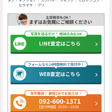
タグ：
オフショア
/
カンパチ
/
ジギング
/
ゼロドラゴン
/
ヒラマサ
/
ブリ
土日祝日もOK！
まずはお気軽にご相談ください
写真を送るだけ！ 相談のみもOK
LINE査定はこちら
フォームなら24時間無料で受付中！
WEB査定はこちら
年中無休！ 最短1分でお知らせ！
092-600-1371
【受付時間】10:00～19:00