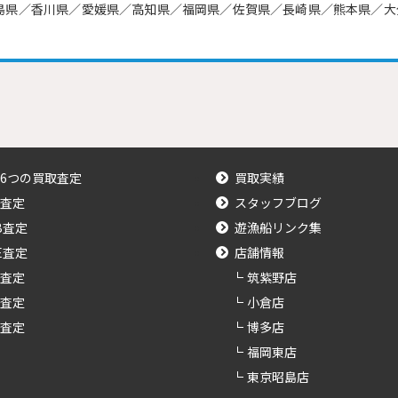
島県／香川県／愛媛県／高知県／福岡県／佐賀県／長崎県／熊本県／大
6つの買取査定
買取実績
査定
スタッフブログ
B査定
遊漁船リンク集
NE査定
店舗情報
査定
筑紫野店
査定
小倉店
査定
博多店
福岡東店
東京昭島店