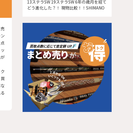
13ステラSW 19ステラSW 6年の歳月を経て
どう進化した？！ 現物比較！！SHIMANO
め売
ーン
の点
アッ
典が
ック
も買
要な
れる