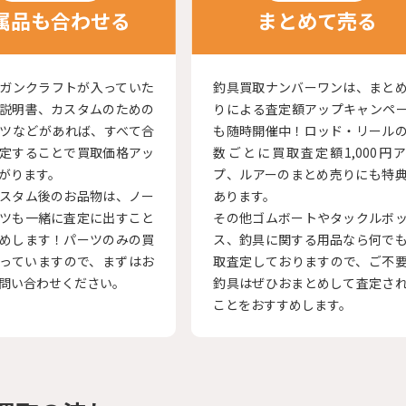
属品も合わせる
まとめて売る
ガンクラフトが入っていた
釣具買取ナンバーワンは、まと
説明書、カスタムのための
りによる査定額アップキャンペ
ツなどがあれば、すべて合
も随時開催中！ロッド・リール
定することで買取価格アッ
数ごとに買取査定額1,000円
がります。
プ、ルアーのまとめ売りにも特
スタム後のお品物は、ノー
あります。
ツも一緒に査定に出すこと
その他ゴムボートやタックルボ
めします！パーツのみの買
ス、釣具に関する用品なら何で
っていますので、まずはお
取査定しておりますので、ご不
問い合わせください。
釣具はぜひおまとめして査定さ
ことをおすすめします。