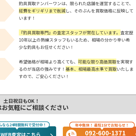
釣具買取ナンバーワンは、限られた店舗を運営することで、
経費をギリギリまで削減
し、そのぶんを買取価格に反映して
います！
『釣具買取専門』の査定スタッフが常在しています。
査定歴
！
10年以上の熟練スタッフもいるため、相場の分かり辛い希
少な釣具もお任せください！
希望価格が相場より高くても、
可能な限り高価買取
を実現す
！
るのが当店の強みです！
基本、相場最高水準で買取
いたしま
すので、ご安心ください！
土日祝日もOK！
はお気軽にご相談ください
ムなら24時間無料で受付中！
年中無休！ 最短1分でお知らせ！
092-600-1371
WEB査定はこちら