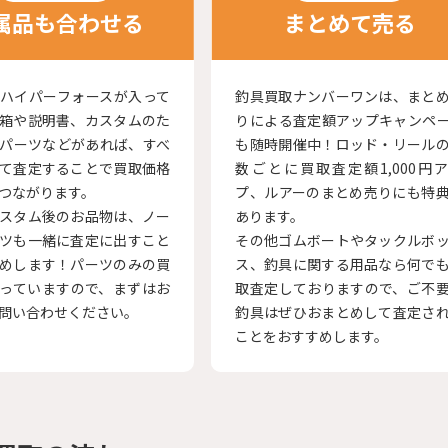
属品も合わせる
まとめて売る
ハイパーフォースが入って
釣具買取ナンバーワンは、まと
箱や説明書、カスタムのた
りによる査定額アップキャンペ
パーツなどがあれば、すべ
も随時開催中！ロッド・リール
て査定することで買取価格
数ごとに買取査定額1,000円
つながります。
プ、ルアーのまとめ売りにも特
スタム後のお品物は、ノー
あります。
ツも一緒に査定に出すこと
その他ゴムボートやタックルボ
めします！パーツのみの買
ス、釣具に関する用品なら何で
っていますので、まずはお
取査定しておりますので、ご不
問い合わせください。
釣具はぜひおまとめして査定さ
ことをおすすめします。