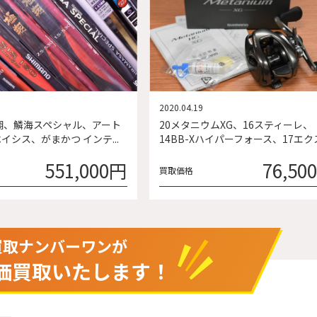
2020.04.19
翔、鱗海スペシャル、アート
20メタニウムXG、16スティーレ、
イシス、がまかつ インテ...
14BB-Xハイパーフォース、17エクス.
551,000円
76,50
買取価格
買取ナンバーワンが
価買取いたします！