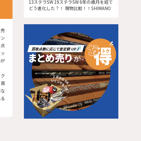
13ステラSW 19ステラSW 6年の歳月を経て
どう進化した？！ 現物比較！！SHIMANO
め売
ーン
の点
アッ
典が
ック
も買
要な
れる