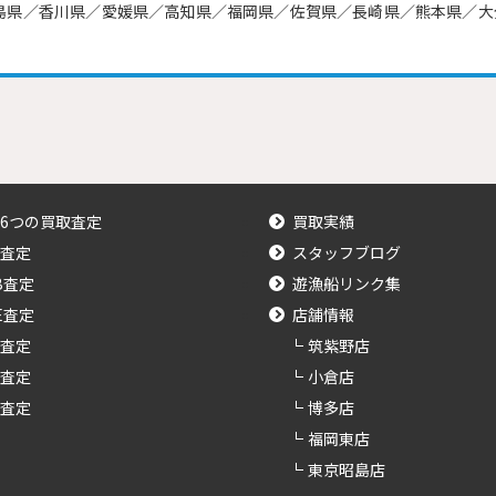
島県／香川県／愛媛県／高知県／福岡県／佐賀県／長崎県／熊本県／大
6つの買取査定
買取実績
査定
スタッフブログ
B査定
遊漁船リンク集
NE査定
店舗情報
査定
筑紫野店
査定
小倉店
査定
博多店
福岡東店
東京昭島店