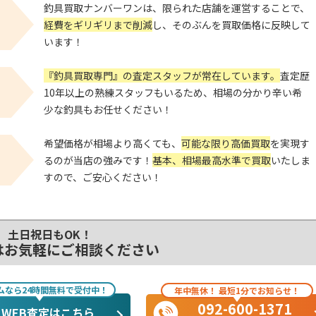
釣具買取ナンバーワンは、限られた店舗を運営することで、
経費をギリギリまで削減
し、そのぶんを買取価格に反映して
います！
『釣具買取専門』の査定スタッフが常在しています。
査定歴
！
10年以上の熟練スタッフもいるため、相場の分かり辛い希
少な釣具もお任せください！
希望価格が相場より高くても、
可能な限り高価買取
を実現す
！
るのが当店の強みです！
基本、相場最高水準で買取
いたしま
すので、ご安心ください！
土日祝日もOK！
はお気軽にご相談ください
ムなら24時間無料で受付中！
年中無休！ 最短1分でお知らせ！
092-600-1371
WEB査定はこちら