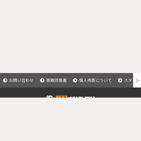
お問い合わせ
買取同意書
個人売買について
スタッフ
＞
Copyright © 2020 釣具買取ナンバーワン.
All Rights Reserved.
運営会社：株式会社カイショー