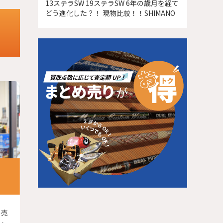
13ステラSW 19ステラSW 6年の歳月を経て
どう進化した？！ 現物比較！！SHIMANO
め売