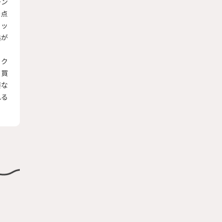
ーン
の点
アッ
典が
ック
も買
要な
れる