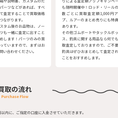
箱や説明書、カスタムのた
りによる査定額アップキャンペ
パーツなどがあれば、すべ
も随時開催中！ロッド・リール
て査定することで買取価格
数ごとに買取査定額1,000円
つながります。
プ、ルアーのまとめ売りにも特
スタム後のお品物は、ノー
あります。
ツも一緒に査定に出すこと
その他ゴムボートやタックルボ
めします！パーツのみの買
ス、釣具に関する用品なら何で
っていますので、まずはお
取査定しておりますので、ご不
問い合わせください。
釣具はぜひおまとめして査定さ
ことをおすすめします。
買取の流れ
日以内に、
ご指定の口座に入金させていただきます。