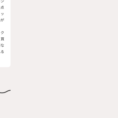
ーン
の点
アッ
典が
ック
も買
要な
れる