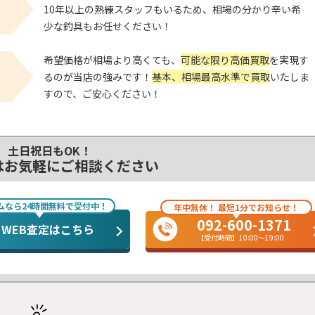
！
10年以上の熟練スタッフもいるため、相場の分かり辛い希
少な釣具もお任せください！
希望価格が相場より高くても、
可能な限り高価買取
を実現す
！
るのが当店の強みです！
基本、相場最高水準で買取
いたしま
すので、ご安心ください！
土日祝日もOK！
はお気軽にご相談ください
ムなら24時間無料で受付中！
年中無休！ 最短1分でお知らせ！
092-600-1371
WEB査定はこちら
【受付時間】10:00～19:00