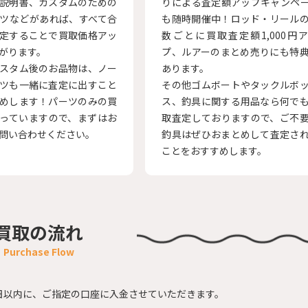
説明書、カスタムのための
りによる査定額アップキャンペ
ツなどがあれば、すべて合
も随時開催中！ロッド・リール
定することで買取価格アッ
数ごとに買取査定額1,000円
がります。
プ、ルアーのまとめ売りにも特
スタム後のお品物は、ノー
あります。
ツも一緒に査定に出すこと
その他ゴムボートやタックルボ
めします！パーツのみの買
ス、釣具に関する用品なら何で
っていますので、まずはお
取査定しておりますので、ご不
問い合わせください。
釣具はぜひおまとめして査定さ
ことをおすすめします。
買取の流れ
日以内に、
ご指定の口座に入金させていただきます。