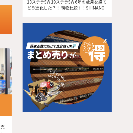
13ステラSW 19ステラSW 6年の歳月を経て
どう進化した？！ 現物比較！！SHIMANO
め売