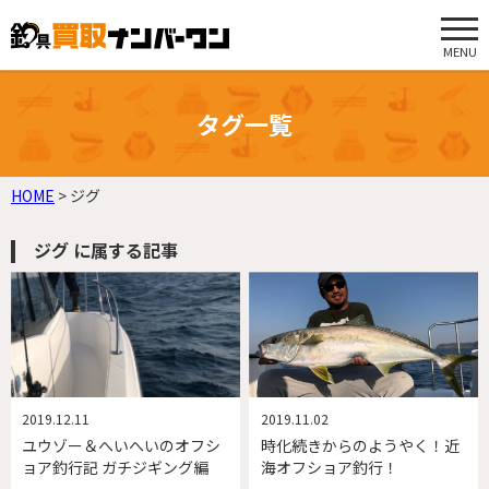
MENU
タグ一覧
HOME
>
ジグ
ジグ に属する記事
2019.12.11
2019.11.02
ユウゾー＆へいへいのオフシ
時化続きからのようやく！近
ョア釣行記 ガチジギング編
海オフショア釣行！